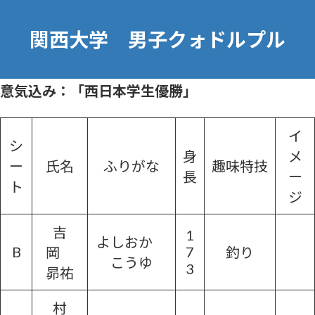
コ
ナ
ン
ビ
関西大学 男子クォドルプル
テ
ゲ
ン
ー
ツ
シ
へ
ョ
意気込み：「西日本学生優勝」
ス
ン
キ
に
ッ
移
プ
動
イ
シ
身
メ
ー
氏名
ふりがな
趣味特技
長
ー
ト
ジ
吉
1
よしおか
B
7
岡
釣り
こうゆ
3
昴祐
村