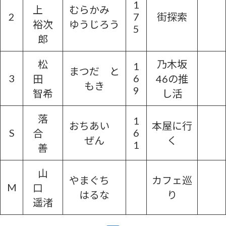
1
上
むらかみ
2
7
街探索
裕次
ゆうじろう
5
郎
松
乃木坂
1
まつだ と
3
6
田
46の推
もき
9
智希
し活
落
1
おちあい
本屋に行
S
6
合
ぜん
く
1
善
山
やまぐち
カフェ巡
M
口
はるな
り
遥渚