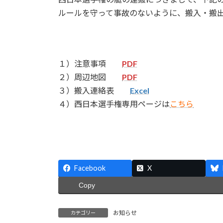
時
ルールを守って事故のないように、搬入・搬
:
１）注意事項
PDF
２）周辺地図
PDF
３）搬入連絡表
Excel
４）西日本選手権専用ページは
こちら
Facebook
X
Copy
お知らせ
カテゴリー