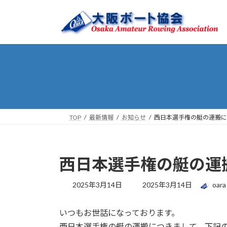
コ
ナ
ン
ビ
テ
ゲ
ン
ー
ツ
シ
へ
ョ
ス
ン
キ
に
ッ
移
プ
動
TOP
最新情報
お知らせ
西日本選手権の艇の運搬に
西日本選手権の艇の運
最
2025年3月14日
2025年3月14日
oara
終
更
いつもお世話になっております。
新
日
西日本選手権の艇の運搬につきまして、下記