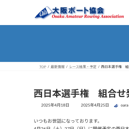
コ
ナ
ン
ビ
テ
ゲ
ン
ー
ツ
シ
へ
ョ
ス
ン
キ
に
ッ
移
プ
動
TOP
最新情報
レース結果・予定
西日本選手権 組合せ
西日本選手権 組合せ発表 
最
2025年4月18日
2025年4月25日
oara
終
更
いつもお世話になっております。
新
日
4月26日（土）27日（日）に開催予定の西