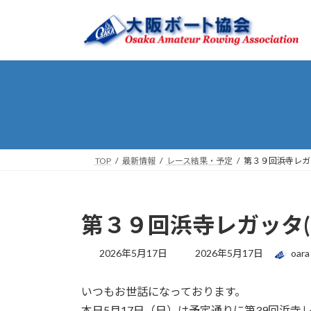
コ
ナ
ン
ビ
テ
ゲ
ン
ー
ツ
シ
へ
ョ
ス
ン
キ
に
ッ
移
プ
動
TOP
最新情報
レース結果・予定
第３９回浜寺レガッ
第３９回浜寺レガッタ(5
最
2026年5月17日
2026年5月17日
oara
終
更
いつもお世話になっております。
新
日
本日5月17日（日）は予定通りに第39回浜寺