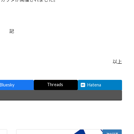
記
以上
Threads
Bluesky
Hatena